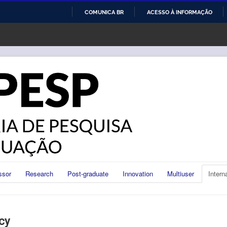
COMUNICA BR
ACESSO À INFORMAÇÃO
IR
PARA
O
CONTEÚDO
ssor
Research
Post-graduate
Innovation
Multiuser
Intern
cy