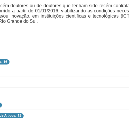
cém-doutores ou de doutores que tenham sido recém-contratado
orrido a partir de 01/01/2016, viabilizando as condições nec
/ou inovação, em instituições científicas e tecnológicas (IC
 Rio Grande do Sul.
Interação Universidade-Empresa
s: 16
Total de Artigos: 7
Artigos: 1
 de Artigos: 12