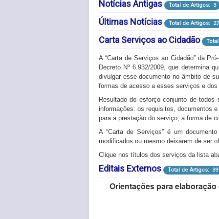
Notícias Antigas
Especialização
Patrimônio Genético
Histórico de Projetos
CEUA/FURG
Total de Artigos: 3
Total de Artig
Total de Artigo
Total de 
Tota
Últimas Notícias
Legislação
Grupos de Pesquisa
Informações Projetos de
Total de Artigos: 2
Total de Artigos: 1
Total de A
Carta Serviços ao Cidadão
Total
Research Groups
Administração
Total de Artigo
Total de Artig
A “Carta de Serviços ao Cidadão” da Pr
Antropologia
Total de Artigos: 
Decreto Nº 6.932/2009, que determina qu
divulgar esse documento no âmbito de sua
Artes
Total de Artigos: 3
formas de acesso a esses serviços e dos 
Bioquímica
Resultado do esforço conjunto de todos 
Total de Artigos: 2
informações: os requisitos, documentos e
Botânica
para a prestação do serviço; a forma de c
Total de Artigos: 1
A “Carta de Serviços” é um documento
Ciência da Computação
modificados ou mesmo deixarem de ser of
Ciência da Informação
To
Clique nos títulos dos serviços da lista 
Editais Externos
Ciência e Tecnologia de 
Total de Artigos: 39
Orientações para elaboração 
Medicina
Total de Artigos: 1