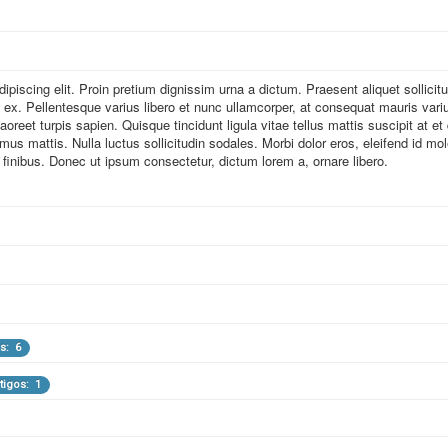
 de Artigos: 0
piscing elit. Proin pretium dignissim urna a dictum. Praesent aliquet sollicitud
s ex. Pellentesque varius libero et nunc ullamcorper, at consequat mauris vari
aoreet turpis sapien. Quisque tincidunt ligula vitae tellus mattis suscipit at e
gos: 1
rtigos: 0
Artigos: 1
us mattis. Nulla luctus sollicitudin sodales. Morbi dolor eros, eleifend id mole
 finibus. Donec ut ipsum consectetur, dictum lorem a, ornare libero.
a
 Artigos: 1
gos: 1
Total de Artigos: 3
/pt/
r/
 Artigos: 123
gos: 1
 de Artigos: 0
os: 6
rtigos: 1
 Artigos: 0
g.br/
rg/
rtigos: 0
 Artigos: 5