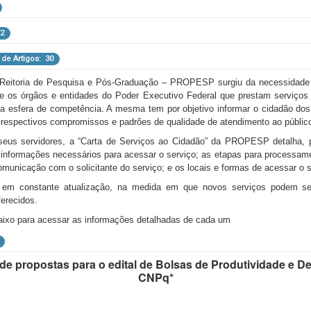
os: 1
s: 3
Artigos: 13
l de Artigos: 1
 Pesquisa
72
rtigos: 118
Total de Artigos: 6
 de Artigos: 30
s: 3
os: 8
ó-Reitoria de Pesquisa e Pós-Graduação – PROPESP surgiu da necessidade d
1
e os órgãos e entidades do Poder Executivo Federal que prestam serviços
 esfera de competência. A mesma tem por objetivo informar o cidadão dos 
respectivos compromissos e padrões de qualidade de atendimento ao públic
seus servidores, a “Carta de Serviços ao Cidadão” da PROPESP detalha, p
 informações necessários para acessar o serviço; as etapas para processam
omunicação com o solicitante do serviço; e os locais e formas de acessar o s
 em constante atualização, na medida em que novos serviços podem se
Total de Artigos: 1
erecidos.
tal de Artigos: 2
abaixo para acessar as informações detalhadas de cada um
Alimentos
Total de Artigos: 1
de propostas para o edital de Bolsas de Produtividade e 
CNPq*