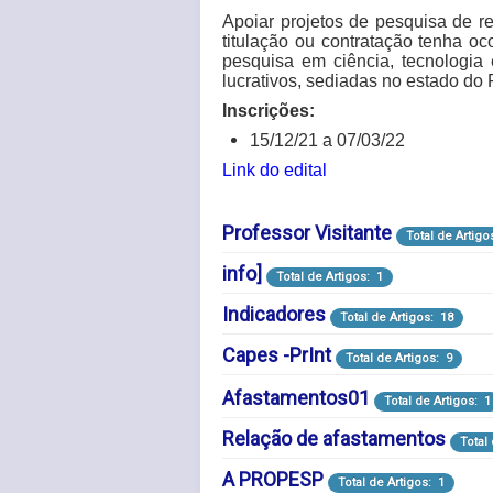
Apoiar projetos de pesquisa de re
titulação ou contratação tenha oc
pesquisa em ciência, tecnologia e
lucrativos, sediadas no estado do
Inscrições:
15/12/21 a 07/03/22
Link do edital
Professor Visitante
Oportunidades de Fomento 
Total de Artigo
info]
Total de Artigos: 1
Indicadores
Total de Artigos: 18
Capes -PrInt
Total de Artigos: 9
Afastamentos01
Noticias Capes-PrInt
Total de Artigos: 1
Total de 
Relação de afastamentos
Total
A PROPESP
Total de Artigos: 1