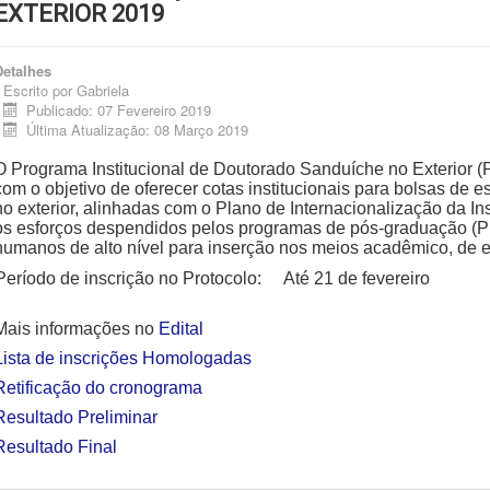
EXTERIOR 2019
Detalhes
Escrito por
Gabriela
Publicado: 07 Fevereiro 2019
Última Atualização: 08 Março 2019
O Programa Institucional de Doutorado Sanduíche no Exterior
com o objetivo de oferecer cotas institucionais para bolsas de 
no exterior, alinhadas com o Plano de Internacionalização da In
os esforços despendidos pelos programas de pós-graduação (P
humanos de alto nível para inserção nos meios acadêmico, de e
Período de inscrição no Protocolo:
Até 21 de fevereiro
Mais informações no
Edital
Lista de inscrições Homologadas
Retificação do cronograma
Resultado Preliminar
Resultado Final