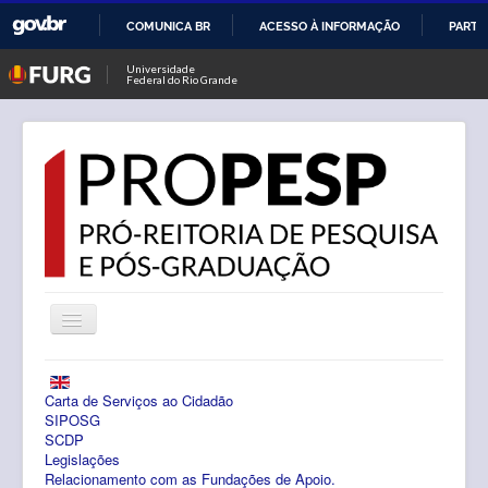
COMUNICA BR
ACESSO À INFORMAÇÃO
PARTI
IR
Universidade
Federal do Rio Grande
PARA
O
CONTEÚDO
Alternar
Navegação
Notícias
Carta de Serviços ao Cidadão
PROPESP
SIPOSG
SCDP
Legislações
Pesquisa
Relacionamento com as Fundações de Apoio.