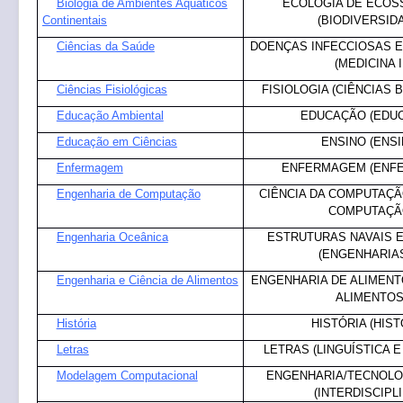
Biologia de Ambientes Aquáticos
ECOLOGIA DE ECOS
Continentais
(BIODIVERSID
Ciências da Saúde
DOENÇAS INFECCIOSAS E
(MEDICINA I
Ciências Fisiológicas
FISIOLOGIA (CIÊNCIAS B
Educação Ambiental
EDUCAÇÃO (EDU
Educação em Ciências
ENSINO (ENSI
Enfermagem
ENFERMAGEM (ENF
Engenharia de Computação
CIÊNCIA DA COMPUTAÇÃO
COMPUTAÇÃ
Engenharia Oceânica
ESTRUTURAS NAVAIS 
(ENGENHARIAS 
Engenharia e Ciência de Alimentos
ENGENHARIA DE ALIMENTO
ALIMENTOS
História
HISTÓRIA (HIST
L
etras
LETRAS (LINGUÍSTICA E
Modelagem Computacional
ENGENHARIA/TECNOLO
(INTERDISCIPL