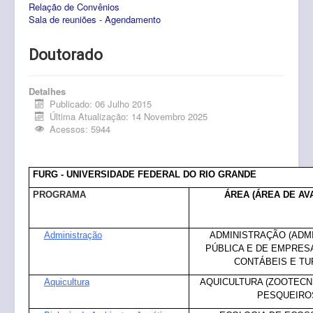
Relação de Convênios
Pós-Graduação
Sala de reuniões - Agendamento
Multiusuário
Doutorado
Internacionalização.
Editais
Detalhes
Publicado: 06 Julho 2015
Última Atualização: 14 Novembro 2025
Comitês
Acessos: 5944
Eventos
Contato
FURG - UNIVERSIDADE FEDERAL DO RIO GRANDE
PROGRAMA
ÁREA (ÁREA DE AV
Administração
ADMINISTRAÇÃO (ADM
PÚBLICA E DE EMPRESA
CONTÁBEIS E TU
Aquicultura
AQUICULTURA (ZOOTECN
PESQUEIRO