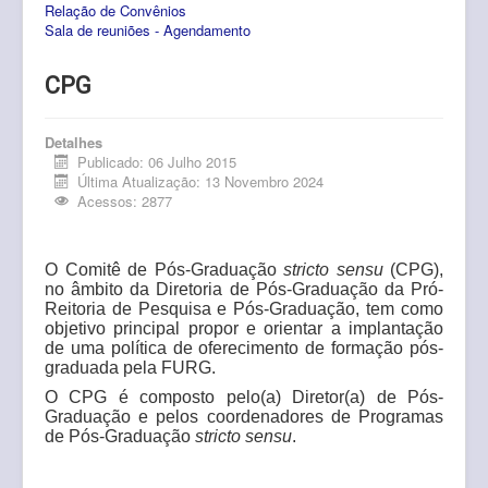
Relação de Convênios
Pós-Graduação
Sala de reuniões - Agendamento
Multiusuário
CPG
Internacionalização.
Editais
Detalhes
Publicado: 06 Julho 2015
Última Atualização: 13 Novembro 2024
Comitês
Acessos: 2877
Eventos
Contato
O Comitê de Pós-Graduação
stricto sensu
(CPG),
no âmbito da Diretoria de Pós-Graduação da Pró-
Reitoria de Pesquisa e Pós-Graduação, tem como
objetivo principal propor e orientar a implantação
de uma política de oferecimento de formação pós-
graduada pela FURG.
O CPG é composto pelo(a) Diretor(a) de Pós-
Graduação e pelos coordenadores de Programas
de Pós-Graduação
stricto sensu
.