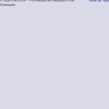
© 2026 PROPESP - Pró-Reitoria de Pesquisa e Pós-
Voltar ao Topo
Graduação