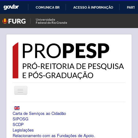
COMUNICA BR
ACESSO À INFORMAÇÃO
PARTI
IR
Universidade
Federal do Rio Grande
PARA
O
CONTEÚDO
Alternar
Navegação
Notícias
Carta de Serviços ao Cidadão
PROPESP
SIPOSG
SCDP
Legislações
Pesquisa
Relacionamento com as Fundações de Apoio.