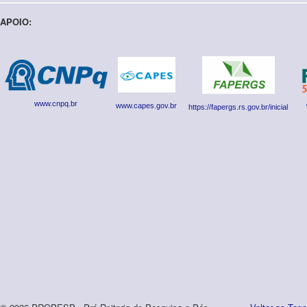
APOIO:
www.cnpq.br
www.capes.gov.br
https://fapergs.rs.gov.br/inicial