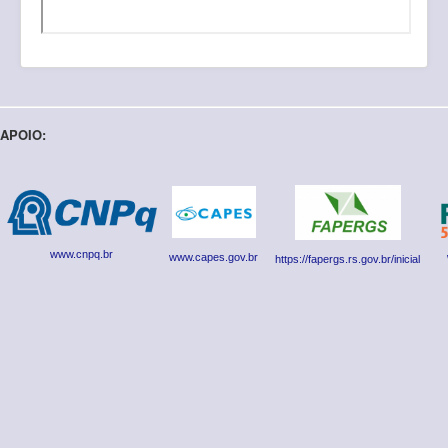
APOIO:
www.cnpq.br
www.capes.gov.br
https://fapergs.rs.gov.br/inicial