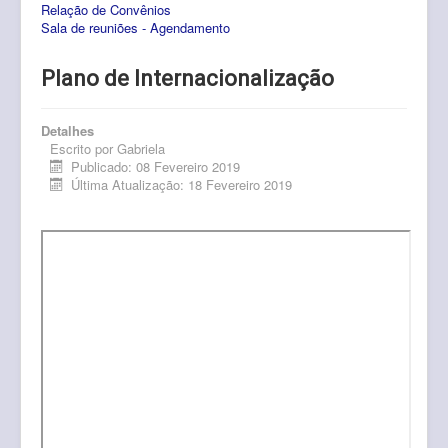
Relação de Convênios
Pós-Graduação
Sala de reuniões - Agendamento
Multiusuário
Plano de Internacionalização
Internacionalização.
Editais
Detalhes
Escrito por
Gabriela
Publicado: 08 Fevereiro 2019
Comitês
Última Atualização: 18 Fevereiro 2019
Eventos
Contato