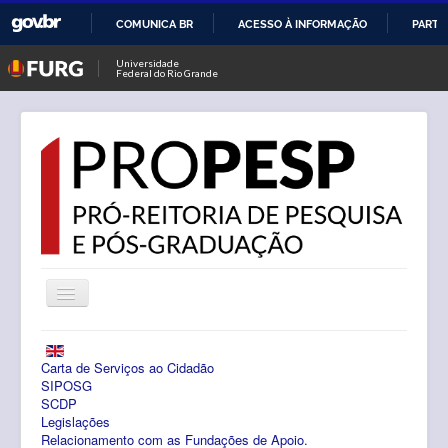
COMUNICA BR
ACESSO À INFORMAÇÃO
PARTI
IR
Universidade
Federal do Rio Grande
PARA
O
CONTEÚDO
Alternar
Navegação
Notícias
Carta de Serviços ao Cidadão
PROPESP
SIPOSG
SCDP
Legislações
Pesquisa
Relacionamento com as Fundações de Apoio.