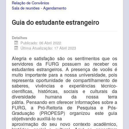
Relação de Convênios
Pós-Graduação
Sala de reuniões - Agendamento
Multiusuário
Guia do estudante estrangeiro
Internacionalização.
Editais
Detalhes
Publicado: 06 Abril 2022
Última Atualização: 17 Abril 2023
Comitês
Alegria e satisfação são os sentimentos que os
Eventos
servidores da FURG possuem
ao receber os
estudantes estrangeiros.
A presença de vocês é
Contato
muito importante
para a nossa universidade, pois
representa oportunidade de compartilhamento
de
saberes, vivências e experiências técnico-
científicas, históricas, sociais
e culturais da
diversidade humana da nossa terra
pátria.
Pensando em oferecer informações sobre a
FURG, a Pró-Reitoria de Pesquisa
e Pós-
Graduação (PROPESP) organizou este guia
objetivando auxiliá-lo na
aproximação do seu novo contexto acadêmico,