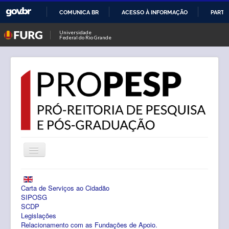
COMUNICA BR
ACESSO À INFORMAÇÃO
PARTI
IR
Universidade
Federal do Rio Grande
PARA
O
CONTEÚDO
Alternar
Navegação
Notícias
Carta de Serviços ao Cidadão
PROPESP
SIPOSG
SCDP
Legislações
Pesquisa
Relacionamento com as Fundações de Apoio.