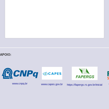
APOIO:
www.cnpq.br
www.capes.gov.br
https://fapergs.rs.gov.br/inicial