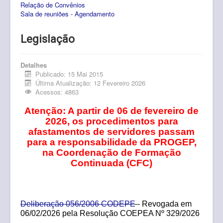
Relação de Convênios
Pós-Graduação
Sala de reuniões - Agendamento
Multiusuário
Legislação
Internacionalização.
Editais
Detalhes
Publicado: 15 Mai 2015
Última Atualização: 12 Fevereiro 2026
Comitês
Acessos: 4863
Eventos
Atenção: A partir de 06 de fevereiro de
2026, os procedimentos para
Contato
afastamentos de servidores passam
para a responsabilidade da PROGEP,
na Coordenação de Formação
Continuada (CFC)
Deliberação 056/2006 CODEPE
- Revogada em
06/02/2026 pela Resolução COEPEA Nº 329/2026