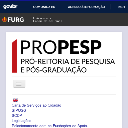
COMUNICA BR
ACESSO À INFORMAÇÃO
PARTI
IR
Universidade
Federal do Rio Grande
PARA
O
CONTEÚDO
Alternar
Navegação
Notícias
Carta de Serviços ao Cidadão
PROPESP
SIPOSG
SCDP
Legislações
Pesquisa
Relacionamento com as Fundações de Apoio.