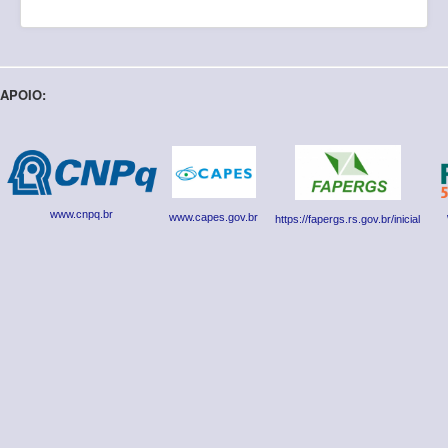
APOIO:
www.cnpq.br
www.capes.gov.br
https://fapergs.rs.gov.br/inicial