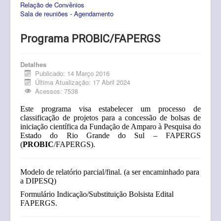
Relação de Convênios
Pós-Graduação
Sala de reuniões - Agendamento
Multiusuário
Programa PROBIC/FAPERGS
Internacionalização.
Editais
Detalhes
Publicado: 14 Março 2016
Última Atualização: 17 Abril 2024
Comitês
Acessos: 7538
Eventos
Este programa visa estabelecer um processo de
classificação de projetos para a concessão de bolsas de
Contato
iniciação científica da Fundação de Amparo à Pesquisa do
Estado do Rio Grande do Sul – FAPERGS
(
PROBIC
/FAPERGS).
Modelo de relatório parcial/final.
(a ser encaminhado para
a DIPESQ)
Formulário Indicação/Substituição Bolsista Edital
FAPERGS.