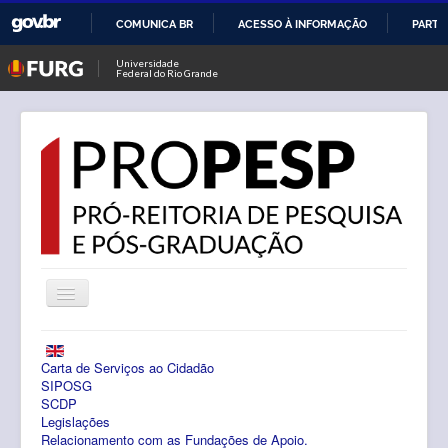
COMUNICA BR
ACESSO À INFORMAÇÃO
PARTI
IR
Universidade
Federal do Rio Grande
PARA
O
CONTEÚDO
Alternar
Navegação
Notícias
Carta de Serviços ao Cidadão
PROPESP
SIPOSG
SCDP
Legislações
Pesquisa
Relacionamento com as Fundações de Apoio.