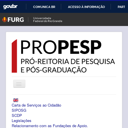
COMUNICA BR
ACESSO À INFORMAÇÃO
PARTI
IR
Universidade
Federal do Rio Grande
PARA
O
CONTEÚDO
Alternar
Navegação
Notícias
Carta de Serviços ao Cidadão
PROPESP
SIPOSG
SCDP
Legislações
Pesquisa
Relacionamento com as Fundações de Apoio.