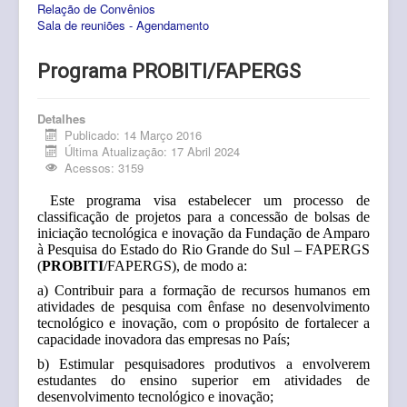
Relação de Convênios
Pós-Graduação
Sala de reuniões - Agendamento
Multiusuário
Programa PROBITI/FAPERGS
Internacionalização.
Editais
Detalhes
Publicado: 14 Março 2016
Última Atualização: 17 Abril 2024
Comitês
Acessos: 3159
Eventos
Este programa visa estabelecer um processo de
classificação de projetos para a concessão
de bolsas de
Contato
iniciação tecnológica e inovação da Fundação de Amparo
à Pesquisa do
Estado do Rio Grande do Sul – FAPERGS
(
PROBITI
/FAPERGS), de modo a:
a) Contribuir para a formação de recursos humanos em
atividades de pesquisa com
ênfase no desenvolvimento
tecnológico e inovação, com o propósito de fortalecer a
capacidade inovadora das empresas no País;
b) Estimular pesquisadores produtivos a envolverem
estudantes do ensino superior em
atividades de
desenvolvimento tecnológico e inovação;