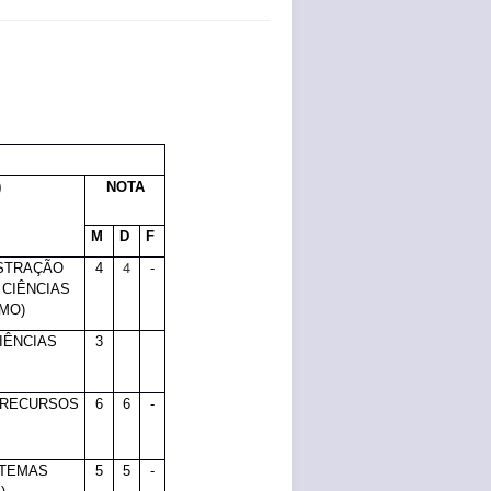
)
NOTA
M
D
F
4
ISTRAÇÃO
4
-
 CIÊNCIAS
MO)
CIÊNCIAS
3
, RECURSOS
6
6
-
STEMAS
5
5
-