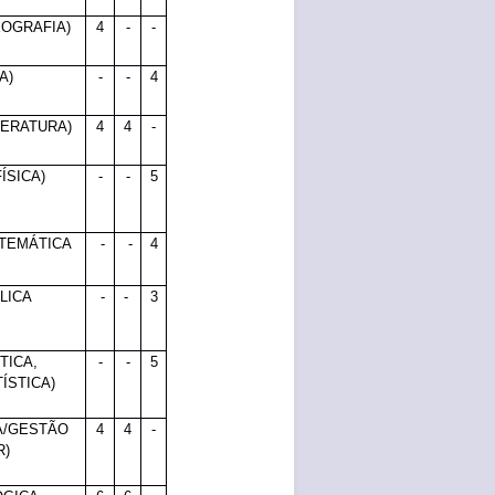
EOGRAFIA)
4
-
-
A)
-
-
4
TERATURA)
4
4
-
ÍSICA)
-
-
5
ATEMÁTICA
-
-
4
LICA
-
-
3
TICA,
-
-
5
ÍSTICA)
A/GESTÃO
4
4
-
R)