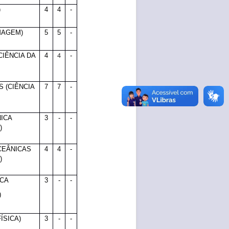
)
4
4
-
MAGEM)
5
5
-
4
CIÊNCIA DA
4
-
 (CIÊNCIA
7
7
-
ICA
3
-
-
)
CEÂNICAS
4
4
-
)
ICA
3
-
-
)
ÍSICA)
3
-
-