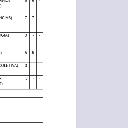
ÓGICA
6
6
-
)
NCIAS)
7
7
-
OGIA)
3
-
-
)
5
5
-
COLETIVA)
3
-
-
AR
3
-
-
R)