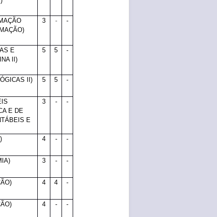
)
-
RMAÇÃO
3
-
RMAÇÃO)
AS E
5
5
-
NA II)
ÓGICAS II)
5
5
-
IS
3
-
-
CA E DE
TÁBEIS E
)
4
-
-
IA)
3
-
-
ÃO)
4
4
-
ÃO)
4
-
-