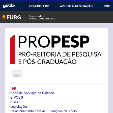
COMUNICA BR
ACESSO À INFORMAÇÃO
PARTI
IR
Universidade
Federal do Rio Grande
PARA
O
CONTEÚDO
Alternar
Navegação
Notícias
Carta de Serviços ao Cidadão
PROPESP
SIPOSG
SCDP
Legislações
Pesquisa
Relacionamento com as Fundações de Apoio.