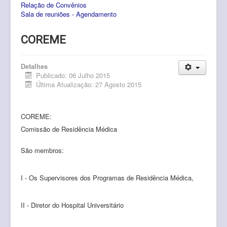
Relação de Convênios
Pós-Graduação
Sala de reuniões - Agendamento
Multiusuário
COREME
Internacionalização.
Editais
Detalhes
Publicado: 06 Julho 2015
Última Atualização: 27 Agosto 2015
Comitês
Eventos
COREME:
Contato
Comissão de Residência Médica
São membros:
I - Os Supervisores dos Programas de Residência Médica,
II - Diretor do Hospital Universitário