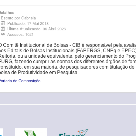
Detalhes
Escrito por
Gabriela
Publicado: 17 Mai 2018
Última Atualização: 06 Abril 2026
Acessos: 1021
O Comitê Institucional de Bolsas - CIB é responsável pela aval
aos Editais de Bolsas Institucionais (FAPERGS, CNPq e EPEC)
Reitoria, ou a unidade equivalente, pelo gerenciamento do Prog
FURG, fazendo cumprir as normas dos diferentes órgãos de fome
constituído, em sua maioria, de pesquisadores com titulação de
bolsa de Produtividade em Pesquisa.
Portaria de Composição