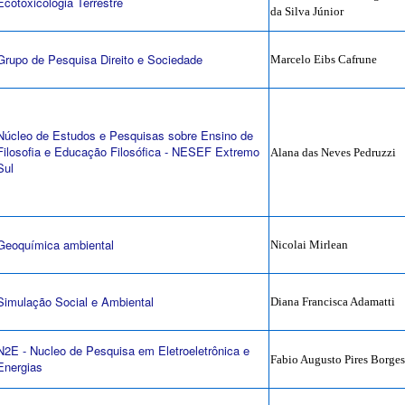
Ecotoxicologia Terrestre
da Silva Júnior
Grupo de Pesquisa Direito e Sociedade
Marcelo Eibs Cafrune
Núcleo de Estudos e Pesquisas sobre Ensino de
Filosofia e Educação Filosófica - NESEF Extremo
Alana das Neves Pedruzzi
Sul
Geoquímica ambiental
Nicolai Mirlean
Simulação Social e Ambiental
Diana Francisca Adamatti
N2E - Nucleo de Pesquisa em Eletroeletrônica e
Fabio Augusto Pires Borges
Energias