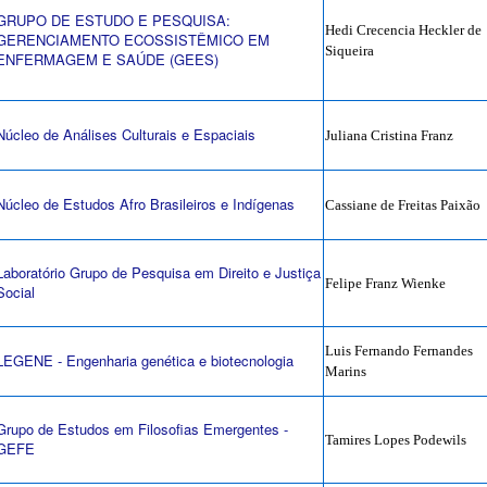
GRUPO DE ESTUDO E PESQUISA:
Hedi Crecencia Heckler de
GERENCIAMENTO ECOSSISTÊMICO EM
Siqueira
ENFERMAGEM E SAÚDE (GEES)
Núcleo de Análises Culturais e Espaciais
Juliana Cristina Franz
Núcleo de Estudos Afro Brasileiros e Indígenas
Cassiane de Freitas Paixão
Laboratório Grupo de Pesquisa em Direito e Justiça
Felipe Franz Wienke
Social
Luis Fernando Fernandes
LEGENE - Engenharia genética e biotecnologia
Marins
Grupo de Estudos em Filosofias Emergentes -
Tamires Lopes Podewils
GEFE