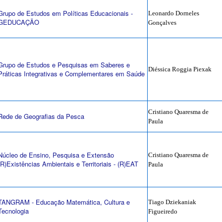
Grupo de Estudos em Políticas Educacionais -
Leonardo Dorneles
GEDUCAÇÃO
Gonçalves
Grupo de Estudos e Pesquisas em Saberes e
Diéssica Roggia Piexak
Práticas Integrativas e Complementares em Saúde
Cristiano Quaresma de
Rede de Geografias da Pesca
Paula
Núcleo de Ensino, Pesquisa e Extensão
Cristiano Quaresma de
(R)Existências Ambientais e Territoriais - (R)EAT
Paula
TANGRAM - Educação Matemática, Cultura e
Tiago Dziekaniak
Tecnologia
Figueiredo