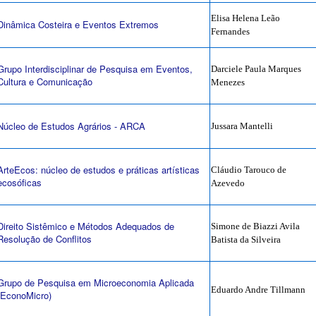
Elisa Helena Leão
Dinâmica Costeira e Eventos Extremos
Fernandes
Grupo Interdisciplinar de Pesquisa em Eventos,
Darciele Paula Marques
Cultura e Comunicação
Menezes
Núcleo de Estudos Agrários - ARCA
Jussara Mantelli
ArteEcos: núcleo de estudos e práticas artísticas
Cláudio Tarouco de
ecosóficas
Azevedo
Direito Sistêmico e Métodos Adequados de
Simone de Biazzi Avila
Resolução de Conflitos
Batista da Silveira
Grupo de Pesquisa em Microeconomia Aplicada
Eduardo Andre Tillmann
(EconoMicro)