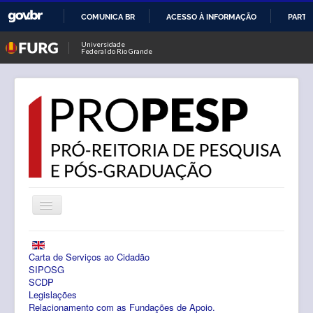
COMUNICA BR
ACESSO À INFORMAÇÃO
PARTI
IR
Universidade
Federal do Rio Grande
PARA
O
CONTEÚDO
Alternar
Navegação
Notícias
Carta de Serviços ao Cidadão
PROPESP
SIPOSG
SCDP
Legislações
Pesquisa
Relacionamento com as Fundações de Apoio.