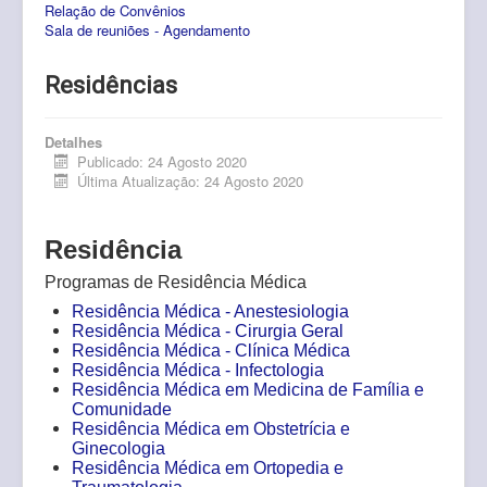
Relação de Convênios
Pós-Graduação
Sala de reuniões - Agendamento
Multiusuário
Residências
Internacionalização.
Editais
Detalhes
Publicado: 24 Agosto 2020
Última Atualização: 24 Agosto 2020
Comitês
Eventos
Residência
Contato
Programas de Residência Médica
Residência Médica - Anestesiologia
Residência Médica - Cirurgia Geral
Residência Médica - Clínica Médica
Residência Médica - Infectologia
Residência Médica em Medicina de Família e
Comunidade
Residência Médica em Obstetrícia e
Ginecologia
Residência Médica em Ortopedia e