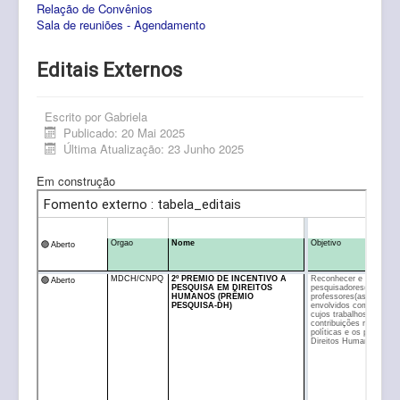
Relação de Convênios
Pós-Graduação
Sala de reuniões - Agendamento
Multiusuário
Editais Externos
Internacionalização.
Editais
Escrito por
Gabriela
Publicado: 20 Mai 2025
Última Atualização: 23 Junho 2025
Comitês
Em construção
Eventos
Contato