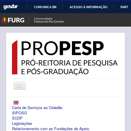
COMUNICA BR
ACESSO À INFORMAÇÃO
PARTI
IR
Universidade
Federal do Rio Grande
PARA
O
CONTEÚDO
Alternar
Navegação
Notícias
Carta de Serviços ao Cidadão
PROPESP
SIPOSG
SCDP
Legislações
Pesquisa
Relacionamento com as Fundações de Apoio.