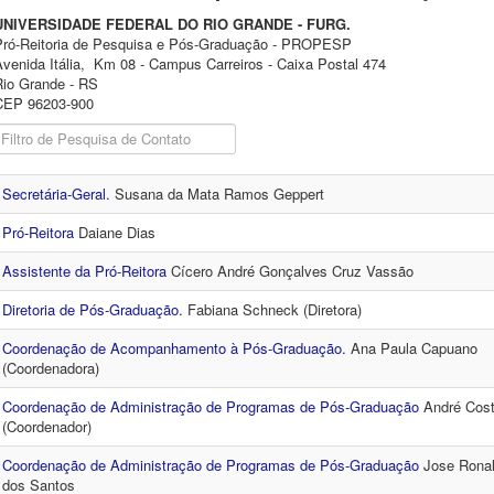
UNIVERSIDADE FEDERAL DO RIO GRANDE - FURG.
Pró-Reitoria de Pesquisa e Pós-Graduação - PROPESP
Avenida Itália, Km 08 - Campus Carreiros - Caixa Postal 474
Rio Grande - RS
CEP 96203-900
Campo de Filtro
Não Publicado
Secretária-Geral.
Susana da Mata Ramos Geppert
Pró-Reitora
Daiane Dias
Assistente da Pró-Reitora
Cícero André Gonçalves Cruz Vassão
Diretoria de Pós-Graduação.
Fabiana Schneck (Diretora)
Coordenação de Acompanhamento à Pós-Graduação.
Ana Paula Capuano
(Coordenadora)
Coordenação de Administração de Programas de Pós-Graduação
André Cos
(Coordenador)
Coordenação de Administração de Programas de Pós-Graduação
Jose Ronal
dos Santos