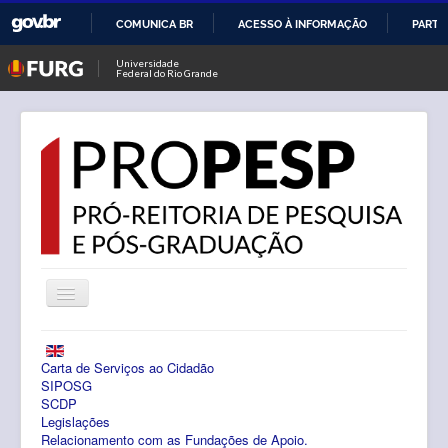
COMUNICA BR
ACESSO À INFORMAÇÃO
PARTI
IR
Universidade
Federal do Rio Grande
PARA
O
CONTEÚDO
Alternar
Navegação
Notícias
Carta de Serviços ao Cidadão
PROPESP
SIPOSG
SCDP
Legislações
Pesquisa
Relacionamento com as Fundações de Apoio.