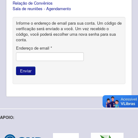
Relação de Convênios
Pós-Graduação
Sala de reuniões - Agendamento
Multiusuário
Informe o endereço de email para sua conta. Um código de
Internacionalização.
verificação será enviado a você. Um vez recebido o
código, você poderá escolher uma nova senha para sua
conta.
Editais
Endereço de email
*
Comitês
Eventos
Enviar
Contato
APOIO: