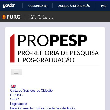
COMUNICA BR
ACESSO À INFORMAÇÃO
PARTI
IR
Universidade
Federal do Rio Grande
PARA
O
CONTEÚDO
Alternar
Navegação
Notícias
Carta de Serviços ao Cidadão
PROPESP
SIPOSG
SCDP
Legislações
Pesquisa
Relacionamento com as Fundações de Apoio.