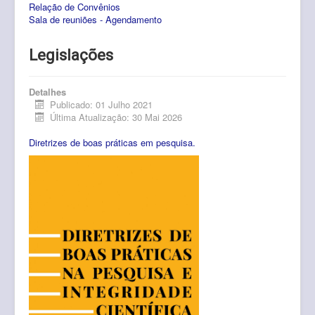
Relação de Convênios
Pós-Graduação
Sala de reuniões - Agendamento
Multiusuário
Legislações
Internacionalização.
Editais
Detalhes
Publicado: 01 Julho 2021
Última Atualização: 30 Mai 2026
Comitês
Diretrizes de boas práticas em pesquisa.
Eventos
Contato