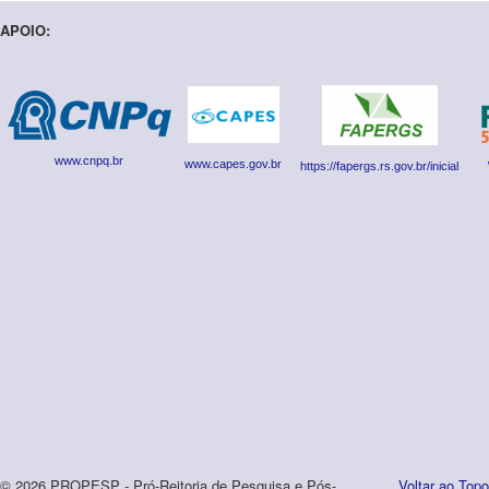
APOIO:
www.cnpq.br
www.capes.gov.br
https://fapergs.rs.gov.br/inicial
© 2026 PROPESP - Pró-Reitoria de Pesquisa e Pós-
Voltar ao Topo