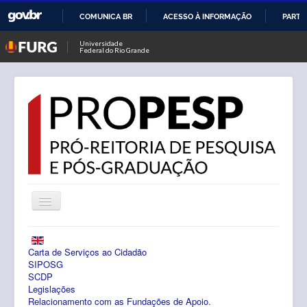
COMUNICA BR
ACESSO À INFORMAÇÃO
PARTI
IR
Universidade
Federal do Rio Grande
PARA
O
CONTEÚDO
Alternar
Navegação
Notícias
Carta de Serviços ao Cidadão
PROPESP
SIPOSG
SCDP
Legislações
Pesquisa
Relacionamento com as Fundações de Apoio.