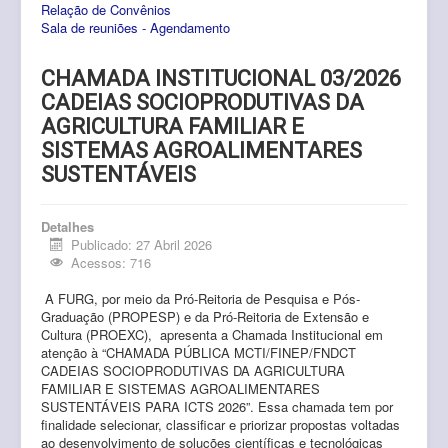
Relação de Convênios
Pós-Graduação
Sala de reuniões - Agendamento
Multiusuário
CHAMADA INSTITUCIONAL 03/2026
Internacionalização.
CADEIAS SOCIOPRODUTIVAS DA
AGRICULTURA FAMILIAR E
Editais
SISTEMAS AGROALIMENTARES
Comitês
SUSTENTÁVEIS
Eventos
Detalhes
Publicado: 27 Abril 2026
Contato
Acessos: 716
A FURG, por meio da Pró-Reitoria de Pesquisa e Pós-
Graduação (PROPESP) e da Pró-Reitoria de Extensão e
Cultura (PROEXC),
apresenta a Chamada Institucional em
atenção à “CHAMADA PÚBLICA MCTI/FINEP/FNDCT
CADEIAS SOCIOPRODUTIVAS DA AGRICULTURA
FAMILIAR E SISTEMAS AGROALIMENTARES
SUSTENTÁVEIS PARA ICTS 2026”
. Essa chamada tem por
finalidade
selecionar, classificar e priorizar propostas voltadas
ao desenvolvimento de soluções científicas e tecnológicas