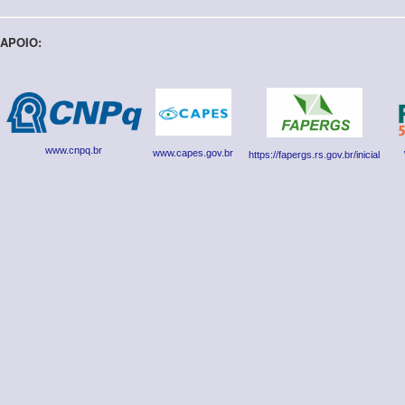
APOIO:
www.cnpq.br
www.capes.gov.br
https://fapergs.rs.gov.br/inicial