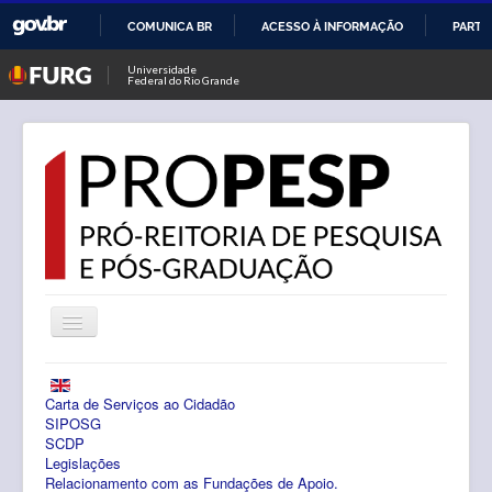
COMUNICA BR
ACESSO À INFORMAÇÃO
PARTI
IR
Universidade
Federal do Rio Grande
PARA
O
CONTEÚDO
Alternar
Navegação
Notícias
Carta de Serviços ao Cidadão
PROPESP
SIPOSG
SCDP
Legislações
Pesquisa
Relacionamento com as Fundações de Apoio.