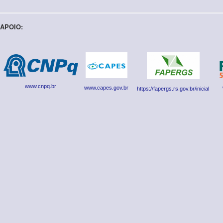
APOIO:
www.cnpq.br
www.capes.gov.br
https://fapergs.rs.gov.br/inicial