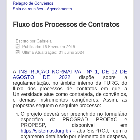
Relação de Convênios
Pós-Graduação
Sala de reuniões - Agendamento
Multiusuário
Fluxo dos Processos de Contratos
Internacionalização.
Editais
Escrito por
Gabriela
Publicado: 16 Fevereiro 2018
Última Atualização: 31 Julho 2024
Comitês
Eventos
A
INSTRUÇÃO NORMATIVA Nº 1, DE 12 DE
Contato
AGOSTO DE 2022
dispõe sobre a
regulamentação, no âmbito interno da FURG, do
fluxo dos processos de contratos em que a
Universidade atue como contratada, de convênios,
e demais instrumentos congêneres. Assim, as
propostas seguem o seguinte processo:
O projeto deverá ser preenchido no formulário
específico da PROGRAD, PROEXC e
PROPESP, disponível em
https://sistemas.furg.br/
- aba SisPROJ, com o
orçamento detalhado por elemento de despesa,