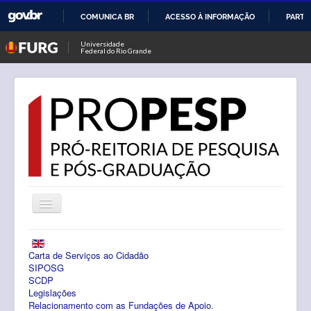
COMUNICA BR
ACESSO À INFORMAÇÃO
PARTI
IR
Universidade
Federal do Rio Grande
PARA
O
CONTEÚDO
Alternar
Navegação
Notícias
Carta de Serviços ao Cidadão
PROPESP
SIPOSG
SCDP
Legislações
Pesquisa
Relacionamento com as Fundações de Apoio.