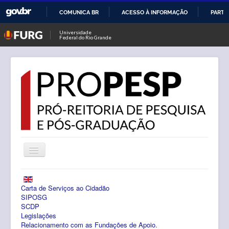
COMUNICA BR
ACESSO À INFORMAÇÃO
PARTI
IR
Universidade
Federal do Rio Grande
PARA
O
CONTEÚDO
Alternar
Navegação
Notícias
Carta de Serviços ao Cidadão
PROPESP
SIPOSG
SCDP
Legislações
Pesquisa
Relacionamento com as Fundações de Apoio.