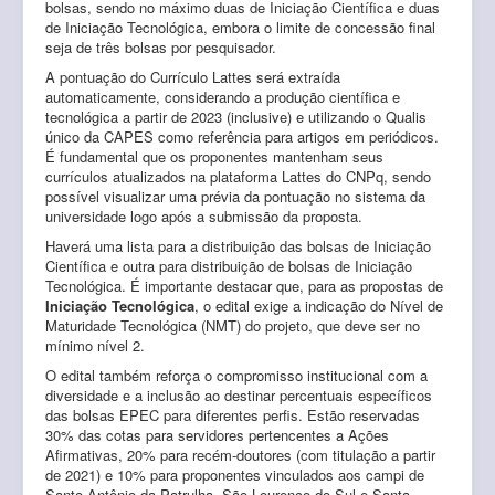
bolsas, sendo no máximo duas de Iniciação Científica e duas
de Iniciação Tecnológica, embora o limite de concessão final
seja de três bolsas por pesquisador.
A pontuação do Currículo Lattes será extraída
automaticamente, considerando a produção científica e
tecnológica a partir de 2023 (inclusive) e utilizando o Qualis
único da CAPES como referência para artigos
em
periódicos.
É fundamental que os proponentes mantenham seus
currículos atualizados na plataforma Lattes do CNPq, sendo
possível visualizar uma prévia da pontuação no sistema da
universidade logo após a submissão da proposta.
Haverá uma lista para a distribuição das bolsas de Iniciação
Científica e outra para distribuição de bolsas de Iniciação
Tecnológica. É importante destacar que, para as propostas de
Iniciação Tecnológica
, o edital exige a indicação do Nível de
Maturidade Tecnológica (NMT) do projeto, que deve ser no
mínimo nível 2.
O edital também reforça o compromisso institucional com a
diversidade e a inclusão ao destinar percentuais específicos
das bolsas EPEC para diferentes perfis. Estão reservadas
30% das cotas para servidores pertencentes a Ações
Afirmativas, 20% para recém-doutores (com titulação a partir
de 2021) e 10% para proponentes vinculados aos campi de
Santo Antônio da Patrulha, São Lourenço do Sul e Santa