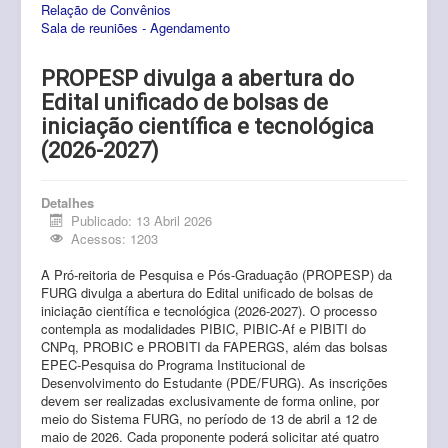
Relação de Convênios
Pós-Graduação
Sala de reuniões - Agendamento
Multiusuário
PROPESP divulga a abertura do
Internacionalização.
Edital unificado de bolsas de
iniciação científica e tecnológica
Editais
(2026-2027)
Comitês
Detalhes
Eventos
Publicado: 13 Abril 2026
Acessos: 1203
Contato
A Pró-reitoria de Pesquisa e Pós-Graduação (PROPESP) da
FURG divulga a abertura do Edital unificado de bolsas de
iniciação científica e tecnológica (2026-2027). O processo
contempla as modalidades PIBIC, PIBIC-Af e PIBITI do
CNPq, PROBIC e PROBITI da FAPERGS, além das bolsas
EPEC-Pesquisa do Programa Institucional de
Desenvolvimento do Estudante (PDE/FURG). As inscrições
devem ser realizadas exclusivamente de forma online, por
meio do Sistema FURG, no período de 13 de abril a 12 de
maio de 2026. Cada proponente poderá solicitar até quatro