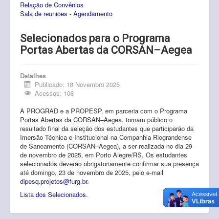
Relação de Convênios
Pós-Graduação
Sala de reuniões - Agendamento
Multiusuário
Selecionados para o Programa
Internacionalização.
Portas Abertas da CORSAN–Aegea
Editais
Detalhes
Comitês
Publicado: 18 Novembro 2025
Acessos: 108
Eventos
A PROGRAD e a PROPESP, em parceria com o Programa
Portas Abertas da CORSAN–Aegea, tornam público o
Contato
resultado final da seleção dos estudantes que participarão da
Imersão Técnica e Institucional na Companhia Riograndense
de Saneamento (CORSAN–Aegea), a ser realizada no dia 29
de novembro de 2025, em Porto Alegre/RS. Os estudantes
selecionados deverão obrigatoriamente confirmar sua presença
até domingo, 23 de novembro de 2025, pelo e-mail
dipesq.projetos@furg.br
.
Lista dos Selecionados.