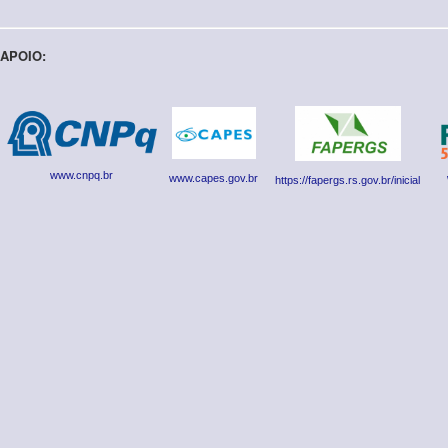
APOIO:
www.cnpq.br
www.capes.gov.br
https://fapergs.rs.gov.br/inicial