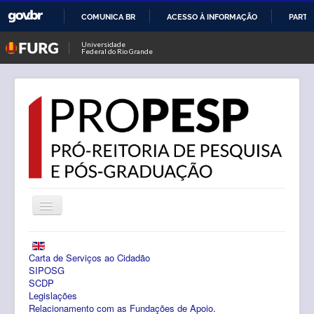
COMUNICA BR
ACESSO À INFORMAÇÃO
PARTI
IR
Universidade
Federal do Rio Grande
PARA
O
CONTEÚDO
Alternar
Navegação
Notícias
Carta de Serviços ao Cidadão
PROPESP
SIPOSG
SCDP
Legislações
Pesquisa
Relacionamento com as Fundações de Apoio.