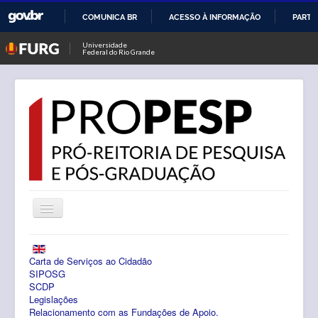
COMUNICA BR
ACESSO À INFORMAÇÃO
PARTI
IR
Universidade
Federal do Rio Grande
PARA
O
CONTEÚDO
Alternar
Navegação
Notícias
Carta de Serviços ao Cidadão
PROPESP
SIPOSG
SCDP
Legislações
Pesquisa
Relacionamento com as Fundações de Apoio.