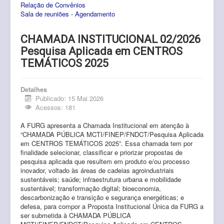
Relação de Convênios
Pós-Graduação
Sala de reuniões - Agendamento
Multiusuário
CHAMADA INSTITUCIONAL 02/2026
Internacionalização.
Pesquisa Aplicada em CENTROS
TEMÁTICOS 2025
Editais
Comitês
Detalhes
Publicado: 15 Mai 2026
Eventos
Acessos: 181
Contato
A FURG apresenta a Chamada Institucional em atenção à
“CHAMADA PÚBLICA MCTI/FINEP/FNDCT/Pesquisa Aplicada
em CENTROS TEMÁTICOS 2025”. Essa chamada
tem por
finalidade selecionar, classificar e priorizar propostas de
pesquisa aplicada que resultem em produto e/ou processo
inovador, voltado às áreas de cadeias agroindustriais
sustentáveis; saúde; infraestrutura urbana e mobilidade
sustentável; transformação digital; bioeconomia,
descarbonização e transição e segurança energéticas; e
defesa, para compor a Proposta Institucional Única da FURG a
ser submetida à CHAMADA PÚBLICA