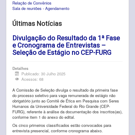
Relação de Convênios
Pós-Graduação
Sala de reuniões - Agendamento
Multiusuário
Últimas Notícias
Internacionalização.
Divulgação do Resultado da 1ª Fase
Editais
e Cronograma de Entrevistas –
Comitês
Seleção de Estágio no CEP-FURG
Eventos
Detalhes
Publicado: 30 Julho 2025
Contato
Acessos: 68
A Comissão de Seleção divulga o resultado da primeira fase
do processo seletivo para vaga remunerada de estágio não
obrigatório junto ao Comitê de Ética em Pesquisa com Seres
Humanos da Universidade Federal do Rio Grande (CEP-
FURG), referente à análise da documentação dos inscritos(as),
conforme item 1 do anexo do edital.
Os cinco primeiros classificados estão convocados para
entrevista presencial, conforme cronograma abaixo.