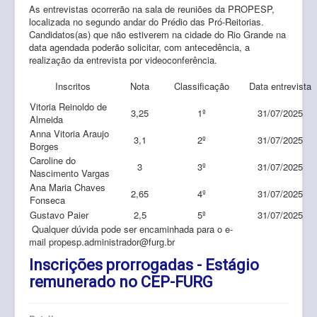
As entrevistas ocorrerão na sala de reuniões da PROPESP,
localizada no segundo andar do Prédio das Pró-Reitorias.
Candidatos(as) que não estiverem na cidade do Rio Grande na
data agendada poderão solicitar, com antecedência, a
realização da entrevista por videoconferência.
Inscritos
Nota
Classificação
Data entrevista
Vitoria Reinoldo de
3,25
1º
31/07/2025
Almeida
Anna Vitoria Araujo
3,1
2º
31/07/2025
Borges
Caroline do
3
3º
31/07/2025
Nascimento Vargas
Ana Maria Chaves
2,65
4º
31/07/2025
Fonseca
Gustavo Paier
2,5
5º
31/07/2025
Qualquer dúvida pode ser encaminhada para o e-
mail propesp.administrador@furg.br
Inscrições prorrogadas - Estágio
remunerado no CEP-FURG