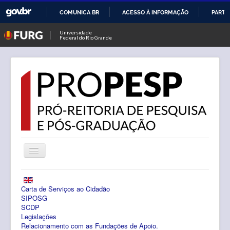
COMUNICA BR
ACESSO À INFORMAÇÃO
PARTI
IR
Universidade
Federal do Rio Grande
PARA
O
CONTEÚDO
Alternar
Navegação
Notícias
Carta de Serviços ao Cidadão
PROPESP
SIPOSG
SCDP
Legislações
Pesquisa
Relacionamento com as Fundações de Apoio.