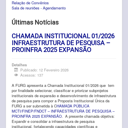
Relação de Convênios
Pós-Graduação
Sala de reuniões - Agendamento
Multiusuário
Últimas Notícias
Internacionalização.
CHAMADA INSTITUCIONAL 01/2026
Editais
INFRAESTRUTURA DE PESQUISA –
Comitês
PROINFRA 2025 EXPANSÃO
Eventos
Detalhes
Publicado: 12 Fevereiro 2026
Contato
Acessos: 137
A FURG apresenta a Chamada Institucional 01/2026 que tem
por finalidade selecionar, classificar e priorizar subprojetos
institucionais de expansão e desenvolvimento de infraestrutura
de pesquisa para compor a Proposta Institucional Única da
FURG a ser submetida à C
HAMADA PÚBLICA
MCTI/FINEP/FNDCT – INFRAESTRUTURA DE PESQUISA –
PROINFRA 2025 EXPANSÃO
. A presente chamada objetiva:
Expandir e consolidar a infraestrutura de pesquisa
institucional, fortalecendo capacidades científicas e