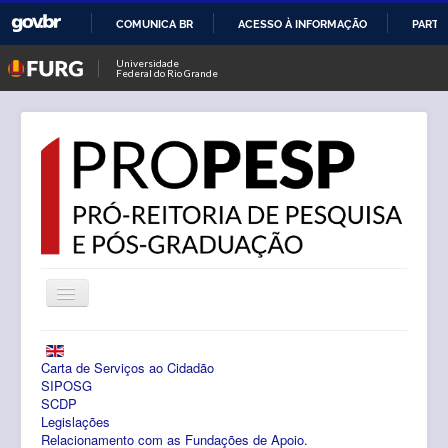
COMUNICA BR
ACESSO À INFORMAÇÃO
PARTI
IR
Universidade
Federal do Rio Grande
PARA
O
CONTEÚDO
Alternar
Navegação
Notícias
Carta de Serviços ao Cidadão
PROPESP
SIPOSG
SCDP
Legislações
Pesquisa
Relacionamento com as Fundações de Apoio.