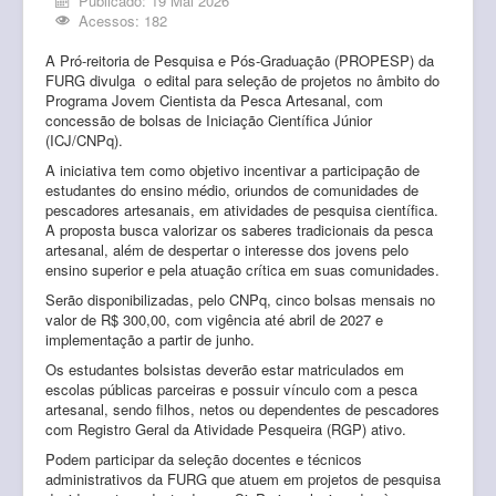
Publicado: 19 Mai 2026
Acessos: 182
A Pró-reitoria de Pesquisa e Pós-Graduação (PROPESP) da
FURG divulga o edital para seleção de projetos no âmbito do
Programa Jovem Cientista da Pesca Artesanal, com
concessão de bolsas de Iniciação Científica Júnior
(ICJ/CNPq).
A iniciativa tem como objetivo incentivar a participação de
estudantes do ensino médio, oriundos de comunidades de
pescadores artesanais, em atividades de pesquisa científica.
A proposta busca valorizar os saberes tradicionais da pesca
artesanal, além de despertar o interesse dos jovens pelo
ensino superior e pela atuação crítica em suas comunidades.
Serão disponibilizadas, pelo CNPq, cinco bolsas mensais no
valor de R$ 300,00, com vigência até abril de 2027 e
implementação a partir de junho.
Os estudantes bolsistas deverão estar matriculados em
escolas públicas parceiras e possuir vínculo com a pesca
artesanal, sendo filhos, netos ou dependentes de pescadores
com Registro Geral da Atividade Pesqueira (RGP) ativo.
Podem participar da seleção docentes e técnicos
administrativos da FURG que atuem em projetos de pesquisa