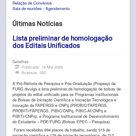
Relação de Convênios
Pós-Graduação
Sala de reuniões - Agendamento
Multiusuário
Últimas Notícias
Internacionalização.
Lista preliminar de homologação
Editais
dos Editais Unificados
Comitês
Detalhes
Eventos
Publicado: 19 Mai 2026
Acessos: 355
Contato
A Pró-Reitoria de Pesquisa e Pós-Graduação (Propesp) da
FURG divulga
a lista preliminar da homologação
de bolsas de
projetos do edital unificado para os Programas Institucionais
de Bolsas de Iniciação Científica e Iniciação Tecnológica e
Inovação da FAPERGS e CNPq (PROBIC/FAPERGS,
PROBITI/FAPERGS, PIBIC/CNPq, PIBIC-Af/CNPq e
PIBITI/CNPq), e Programa Institucional de Desenvolvimento
do Estudante – PDE/FURG (Bolsas EPEC – Pesquisa).
Foram recebidos 694 planos de trabalho, sendo 515 de
iniciação científica e 179 de iniciação tecnológica, de 313