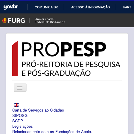
COMUNICA BR
ACESSO À INFORMAÇÃO
PARTI
IR
Universidade
Federal do Rio Grande
PARA
O
CONTEÚDO
Alternar
Navegação
Notícias
Carta de Serviços ao Cidadão
PROPESP
SIPOSG
SCDP
Legislações
Pesquisa
Relacionamento com as Fundações de Apoio.